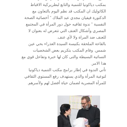
بمكتب دياكونيا للتنمية والتابع لبطريركية الاقباط
الكاثوليك ان المكتب قد نظم اليوم بالتعاون مع
الدكتورة فيفيان مجدي عبد الملاك ” أخصائية الصحة
النفسية ” ندوة ثقافيه حول دور المرأة في المجتمع
المصري وأشكال العنف التي تتعرض له بعنوان لا
للعنف ضد المراة ولا لأي عنف.
بالقاعة الملحقة بكنيسة السيدة العذراء بحي عين
شمس. وقام المكتب بتكريم بعض الشخصيات
النسائية البسيطة والتى كان لها خبرة وتفاعل قوي مع
هذا الامر.
تأتي الندوة في إطار برامج مكتب التنمية دياكونيا
لتوعية المرأة والذي يستهدف رفع المستوي الثقافي
للمرأة المصرية لضمان حياة أفضل لهم ولأسرهم.