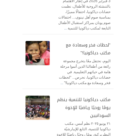
3 فبراير 2026 في إطار الاهتمام
بالتنشئة الروحية للأطفال، نظمت
حضانات دياكونيا، احتفالًا مميزًا،
بمناسبة صوم أهل نينوى،... احتفالات
صوم يونان بمراكز استقبال الأطفال
التابعة لمكتب دياكونيا للتنمية
...
“لحظات فخر وسعادة مع
مكتب دياكونيا!”
اليوم، نحتفل معًا بتخرج مجموعة
رائعة من أطفالنا الذين أتموا مرحلة
هامة في حياتهم التعليمية. في
حضانات دياكونيا، نحرص... “لحظات
فخر وسعادة مع مكتب دياكونيا!”
...
مكتب دياكونيا للتنمية ينظم
يومًا روحيًا رياضيًا للإخوة
السودانيين
٢١ يونيو ٢٠٢٥ نظم أمس، مكتب
دياكونيا للتنمية، التابع للإيبارشيّة
البطريركية، يومًا روحيًا رياضيًا للإخوة