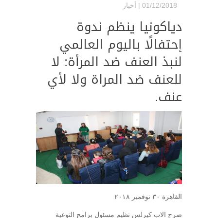
01/12/2018 |
أخبار
دياكونيا ينظم ندوة
إحتفالًا باليوم العالمي
لنبذ العنف ضد المرأة: لا
للعنف ضد المراة ولا لأي
عنف.
القاهرة ٣٠ نوفمبر ٢٠١٨
صرح الاب كيرلس نظيم مسئول برامج التوعية