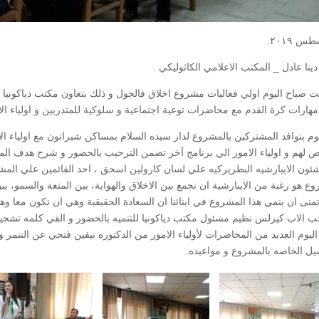
ينا عادل _ المكتب الاعلامي الكاثوليكي .
ت صباح اليوم اولي فعاليات مشروع اخلاق فالجول و ذلك بتعاون مكتب دياكونيا
مهارات كرة القدم مع محاضرات توعية اجتماعية و سلوكية للمتدربين و اولياء ال
يوم بتوافد المشتركين بالمشروع لدار سيده السلام بمساكن شيراتون مع اولياء الا
لهم و اولياء الامور الي برنامج آخر تضمن الترحيب بالحضور و شرح هدف المشر
لشئون الايبارشيه البطريركيه علي لسان كارولين اسحق ، احد القائمين علي الم
ع هو رغبة من الايبارشية ان نجمع بين الاخلاق والهواية، بين المتعة والسمو، بي
منى ان ينمي هذا المشروع في ابنائنا ان السعادة الحقيقية وهي ان نكون معا و
ب الاب كيرلس نظيم مسئول مكتب دياكونيا للتنميه بالحضور و القي كلمه تشجيع
ليوم العديد من المحاضرات لأولياء الامور من الدكتوره نيفين فتحي عن التنمر و
صيل الخاصه بالمشروع و مواعيده.