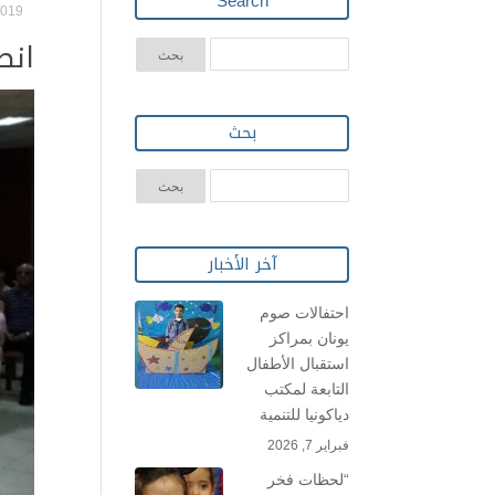
Search
019 |
انط
بحث
آخر الأخبار
احتفالات صوم
يونان بمراكز
استقبال الأطفال
التابعة لمكتب
دياكونيا للتنمية
فبراير 7, 2026
“لحظات فخر