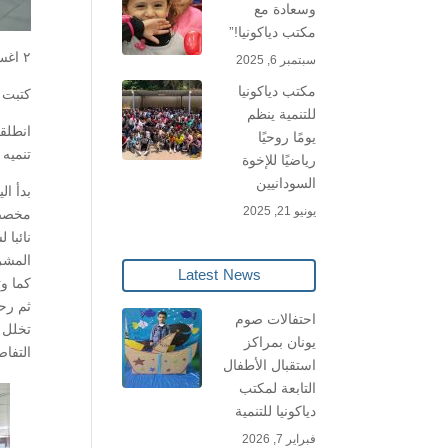
وسعادة مع
مكتب دياكونيا!”
٢ اغسطس ٢٠١٩.
سبتمبر 6, 2025
مكتب دياكونيا
كتبت د
للتنمية ينظم
انطلق
يومًا روحيًا
تنميه 
رياضيًا للإخوة
السودانيين
بدأ ال
يونيو 21, 2025
مخصص 
نائبا 
المشرو
Latest News
كما وت
ثم رح
احتفالات صوم
تخلل ا
يونان بمراكز
التفا
استقبال الأطفال
التابعة لمكتب
دياكونيا للتنمية
فبراير 7, 2026