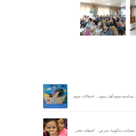
ميزًا، بمناسبة صوم أهل نينوى،... احتفالات صوم
في حضانات دياكونيا، نحرص... “لحظات فخر