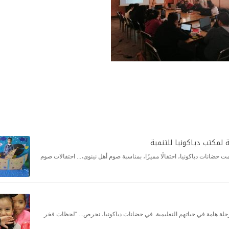
ة لمكتب دياكونيا للتنمية
ال، نظمت حضانات دياكونيا، احتفالًا مميزًا، بمناسبة صوم أهل نينوى،... احتفالات صوم
مرحلة هامة في حياتهم التعليمية. في حضانات دياكونيا، نحرص... “لحظات فخر