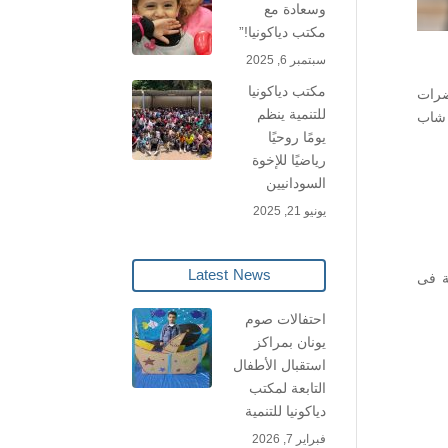
وسعادة مع
مكتب دياكونيا!”
سبتمبر 6, 2025
مكتب دياكونيا
ضرات
للتنمية ينظم
ريبية المكثفة فى الحاسب الالى لمساعدة الشباب الجامعى ،حديثي التخرج و الباحثين عن وظائف .وكان عدد الحاضرين 20 شاب
يومًا روحيًا
رياضيًا للإخوة
السودانيين
يونيو 21, 2025
Latest News
ية فى
احتفالات صوم
يونان بمراكز
استقبال الأطفال
التابعة لمكتب
دياكونيا للتنمية
فبراير 7, 2026