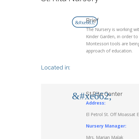
Brief
&#xe683;
The Nursery is working wit
Kinder Garden, in order t
Montessori tools are being
approach of education.
Located in:
&#xe662;
St.Rita Center
Address:
El Petrol St. Off Moassat E
Nursery Manager:
Mrs.
Marian Malak