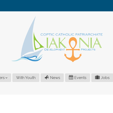
ers
With Youth
News
Events
Jobs