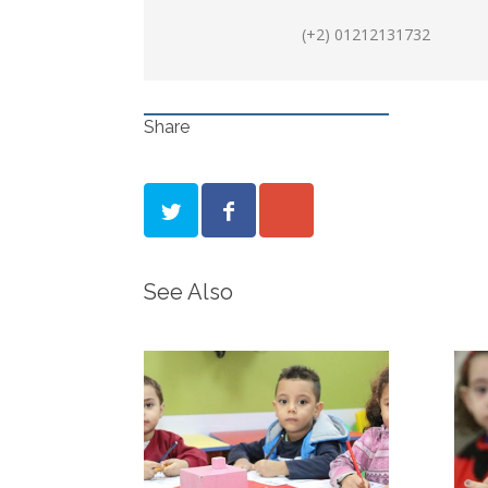
(+2) 01212131732
Share
See Also