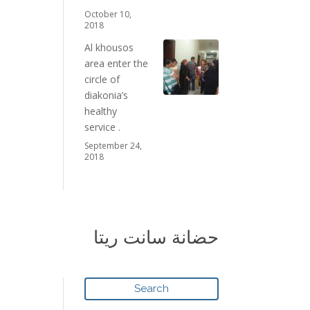
October 10,
2018
Al khousos
area enter the
circle of
diakonia’s
healthy
service .
September 24,
2018
حضانة سانت ريتا
Search